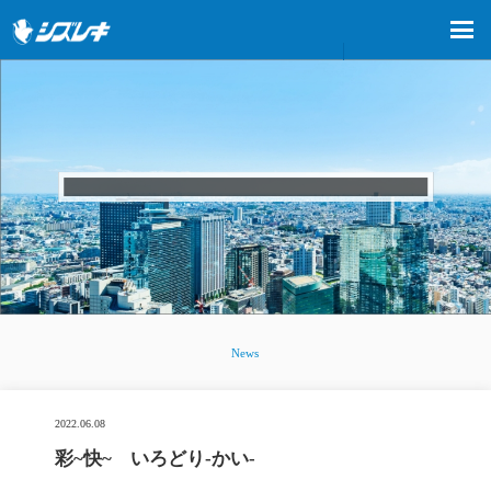
News
2022.06.08
彩~快~ いろどり-かい-